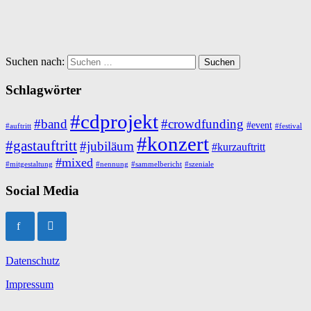
Suchen nach:
Schlagwörter
#cdprojekt
#band
#crowdfunding
#event
#auftritt
#festival
#konzert
#gastauftritt
#jubiläum
#kurzauftritt
#mixed
#mitgestaltung
#nennung
#sammelbericht
#szeniale
Social Media
Datenschutz
Impressum