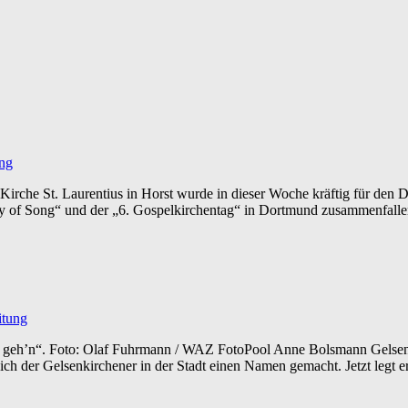
ung
rche St. Laurentius in Horst wurde in dieser Woche kräftig für den D
 „Day of Song“ und der „6. Gospelkirchentag“ in Dortmund zusammenfal
itung
 geh’n“. Foto: Olaf Fuhrmann / WAZ FotoPool Anne Bolsmann Gelsenki
 sich der Gelsenkirchener in der Stadt einen Namen gemacht. Jetzt legt