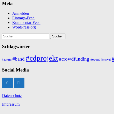
Meta
Anmelden
Eintrags-Feed
Kommentar-Feed
WordPress.org
Suchen
nach:
Schlagwörter
#cdprojekt
#
#band
#crowdfunding
#event
#auftritt
#festival
Social Media
Datenschutz
Impressum