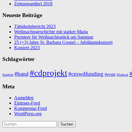
Zeitungsartikel 2018
Neueste Beiträge
Tätigkeitsbericht 2023
Weihnachtsgeschichte mit starker Maria
Premiere für Weihnachtsstück am Samstag
25 (+3) Jahre St. Barbara Gospel – Jubiläumskonzert
Konzert 2023
Schlagwörter
#cdprojekt
#
#band
#crowdfunding
#event
#auftritt
#festival
Meta
Anmelden
Eintrags-Feed
Kommentar-Feed
WordPress.org
Suchen
nach: