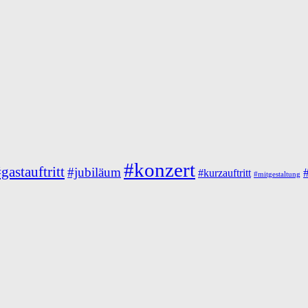
#konzert
gastauftritt
#jubiläum
#kurzauftritt
#mitgestaltung