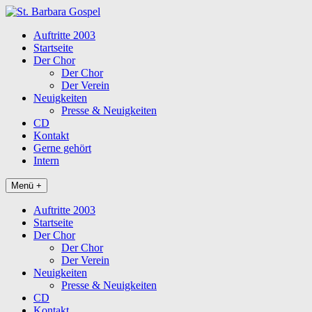
Skip
to
Auftritte 2003
content
Startseite
Der Chor
Der Chor
Der Verein
Neuigkeiten
Presse & Neuigkeiten
CD
Kontakt
Gerne gehört
Intern
Menü +
Auftritte 2003
Startseite
Der Chor
Der Chor
Der Verein
Neuigkeiten
Presse & Neuigkeiten
CD
Kontakt