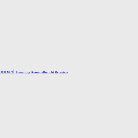
#mixed
#nennung
#sammelbericht
#szeniale