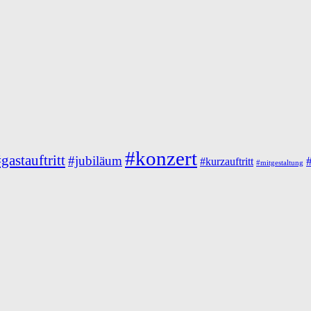
#konzert
gastauftritt
#jubiläum
#kurzauftritt
#mitgestaltung