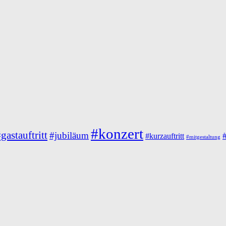
#konzert
gastauftritt
#jubiläum
#kurzauftritt
#mitgestaltung