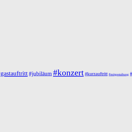
#konzert
gastauftritt
#jubiläum
#kurzauftritt
#mitgestaltung