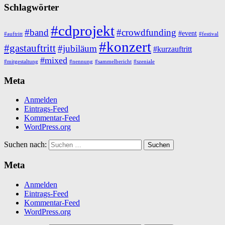
Schlagwörter
#cdprojekt
#band
#crowdfunding
#event
#auftritt
#festival
#konzert
#gastauftritt
#jubiläum
#kurzauftritt
#mixed
#mitgestaltung
#nennung
#sammelbericht
#szeniale
Meta
Anmelden
Eintrags-Feed
Kommentar-Feed
WordPress.org
Suchen nach:
Meta
Anmelden
Eintrags-Feed
Kommentar-Feed
WordPress.org