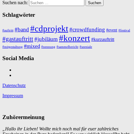
Suchen nach:
Schlagwörter
#cdprojekt
#band
#crowdfunding
#event
#auftritt
#festival
#konzert
#gastauftritt
#jubiläum
#kurzauftritt
#mixed
#mitgestaltung
#nennung
#sammelbericht
#szeniale
Social Media
Datenschutz
Impressum
Zuhörermeinung
„Hallo ihr Lieben! Wollte mich noch mal für euer zahlreiches